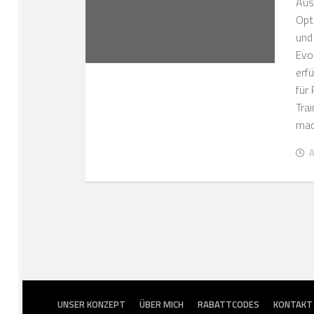
Aus
Opt
und
Evo
erfü
für
Tra
mac
A
UNSER KONZEPT
ÜBER MICH
RABATTCODES
KONTAKT