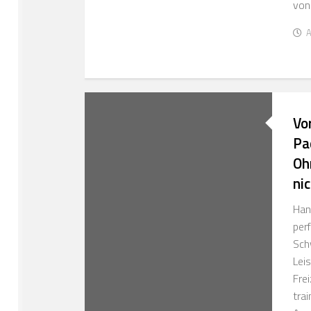
von
A
Vo
Pa
Oh
ni
Han
perf
Sch
Lei
Frei
trai