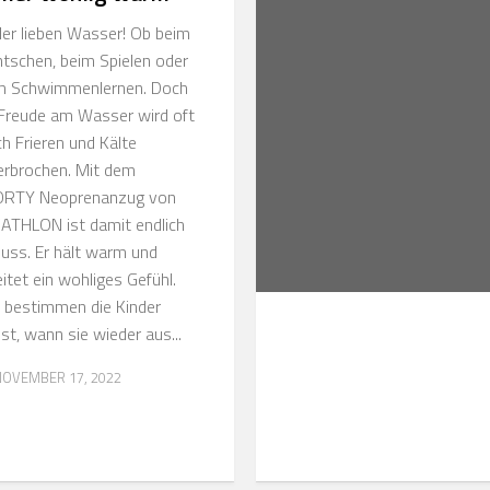
der lieben Wasser! Ob beim
ntschen, beim Spielen oder
m Schwimmenlernen. Doch
 Freude am Wasser wird oft
ch Frieren und Kälte
erbrochen. Mit dem
RTY Neoprenanzug von
ATHLON ist damit endlich
luss. Er hält warm und
itet ein wohliges Gefühl.
 bestimmen die Kinder
st, wann sie wieder aus...
OVEMBER 17, 2022