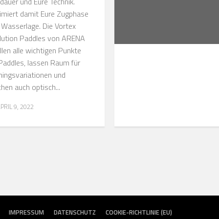
dauer und Eure Technik.
imiert damit Eure Zugphase
 Wasserlage. Die Vortex
lution Paddles von ARENA
llen alle wichtigen Punkte
 Paddles, lassen Raum für
iningsvariationen und
hen auch optisch...
PRIL 9, 2022
IMPRESSUM
DATENSCHUTZ
COOKIE-RICHTLINIE (EU)