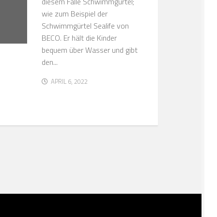
diesem Falle Schwimmgürtel;
wie zum Beispiel der
Schwimmgürtel Sealife von
BECO. Er hält die Kinder
bequem über Wasser und gibt
den...
APRIL 6, 2022