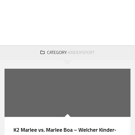
Skip
to
content
CATEGORY:
KINDERSPORT
K2 Marlee vs. Marlee Boa – Welcher Kinder-