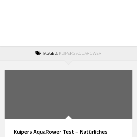
Skip
to
content
TAGGED:
KUIPERS AQUAROWER
Kuipers AquaRower Test – Natürliches