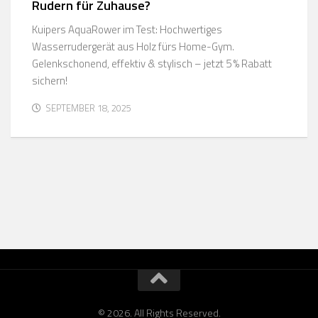
Rudern für Zuhause?
Kuipers AquaRower im Test: Hochwertiges
Wasserrudergerät aus Holz fürs Home-Gym.
Gelenkschonend, effektiv & stylisch – jetzt 5 % Rabatt
sichern!
SEPTEMBER 18, 2025
© 2026. All Rights Reserved.