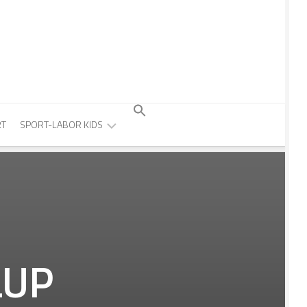
Search
RT
SPORT-LABOR KIDS
for:
Search Button
ÜBER
SPORT-
LABOR
KIDS
WISSENSWERTES
ÜBER
LUP
KINDERSPORT
KINDERSCHWIMMEN