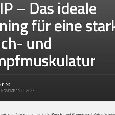
IP – Das ideale
ining für eine star
ch- und
pfmuskulatur
Y
DIRK
NOVEMBER 14, 2025
erät
, mit dem man intensiv die
Bauch- und Rumpfmuskulatur
trainie