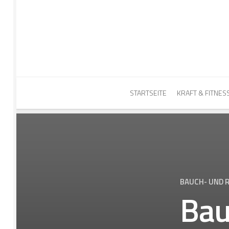
Skip
to
content
STARTSEITE
KRAFT & FITNES
BAUCH- UND
Bau