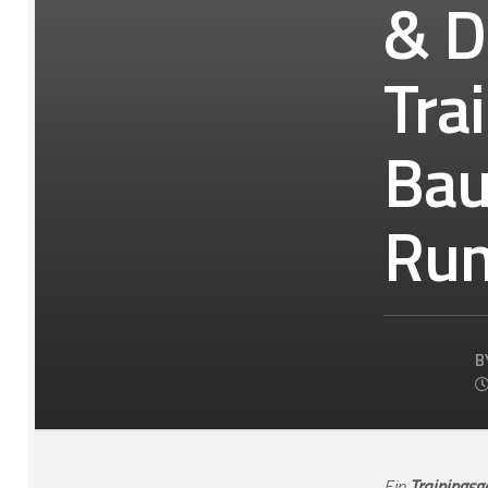
& D
Tra
Bau
Rum
B
Ein
Trainingsg