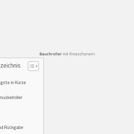
Bauchroller
mit Knieschonern
zeichnis
gste in Kürze
uskelroller
nd Rückgabe