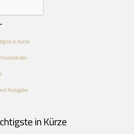
T
igste in Kürze
hmuskelroller
e
und Rückgabe
chtigste in Kürze