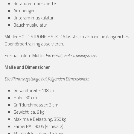
Rotatorenmanschette
Armbeuger
Unterarmmuskulatur
Bauchmuskulatur
Mit der HOLD STRONG HS-K-D6 lässt sich also ein umfangreiches
Oberkörpertraining absolvieren.
Frei nach dem Motto:
Ein Gerät, viele Trainingsreize.
Maße und Dimensionen
Die Klimmzugstange hat folgenden Dimensionen:
Gesamtbreite: 118 cm
Höhe: 30 cm
Griffdurchmesser: 3 cm
Gewicht: ca. 9 kg
Maximale Belastung: 350 kg
Farbe: RAL 9005 (schwarz)
Material: Stahlkonstruktion