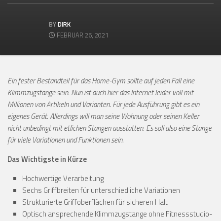
BY
DIRK
FEBRUAR 26, 2021
Ein fester Bestandteil für das Home-Gym sollte auf jeden Fall eine
Klimmzugstange sein. Nun ist auch hier das Internet leider voll mit
Millionen von Artikeln und Varianten. Für jede Ausführung gibt es ein
eigenes Gerät. Allerdings will man seine Wohnung oder seinen Keller
nicht unbedingt mit etlichen Stangen ausstatten. Es soll also eine Stange
für viele Variationen und Funktionen sein.
Das Wichtigste in Kürze
Hochwertige Verarbeitung
Sechs Griffbreiten für unterschiedliche Variationen
Strukturierte Griffoberflächen für sicheren Halt
Optisch ansprechende Klimmzugstange ohne Fitnessstudio-