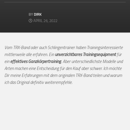
BY
DIRK
APRIL 26, 2022
Vom TRX-Band oder auch Schlingentrainer haben Trainingsinteressierte
mittlerweile alle erfahren. Ein
unverzichtbares Trainingsequipment
für
ein
effektives Ganzkörpertraining
. Aber unterschiedlichste Modelle und
Arten machen eine Entscheidung für den Kauf aber schwer. Ich möchte
Dir meine Erfahrungen mit dem originalen TRX-Band teilen und warum
ich das Original definitiv weiterempfehle
.