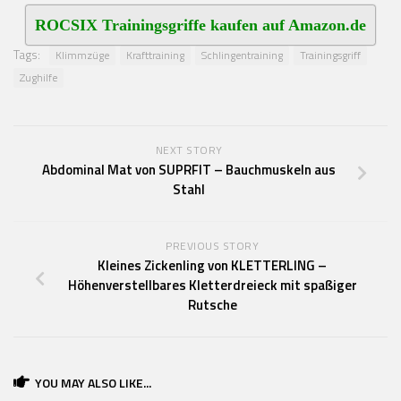
ROCSIX Trainingsgriffe kaufen auf Amazon.de
Tags:
Klimmzüge
Krafttraining
Schlingentraining
Trainingsgriff
Zughilfe
NEXT STORY
Abdominal Mat von SUPRFIT – Bauchmuskeln aus
Stahl
PREVIOUS STORY
Kleines Zickenling von KLETTERLING –
Höhenverstellbares Kletterdreieck mit spaßiger
Rutsche
YOU MAY ALSO LIKE...