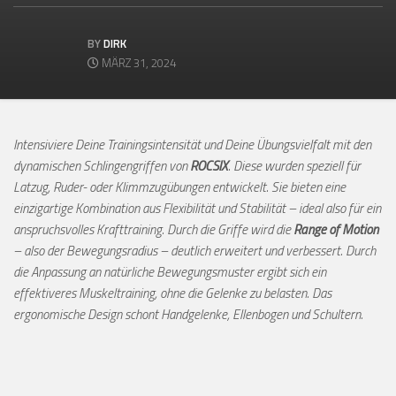
BY
DIRK
MÄRZ 31, 2024
Intensiviere Deine Trainingsintensität und Deine Übungsvielfalt mit den
dynamischen Schlingengriffen von
ROCSIX
. Diese wurden speziell für
Latzug, Ruder- oder Klimmzugübungen entwickelt. Sie bieten eine
einzigartige Kombination aus Flexibilität und Stabilität – ideal also für ein
anspruchsvolles Krafttraining. Durch die Griffe wird die
Range of Motion
– also der Bewegungsradius – deutlich erweitert und verbessert. Durch
die Anpassung an natürliche Bewegungsmuster ergibt sich ein
effektiveres Muskeltraining, ohne die Gelenke zu belasten. Das
ergonomische Design schont Handgelenke, Ellenbogen und Schultern.