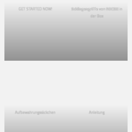
GET STARTED NOW!
Schlingengriffe
von
ROCSIX
in
der Box
Aufbewahrungssäckchen
Anleitung