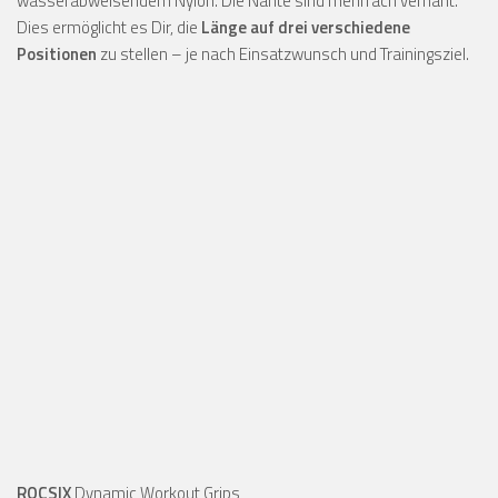
wasserabweisendem Nylon. Die Nähte sind mehrfach vernäht.
Dies ermöglicht es Dir, die
Länge auf drei verschiedene
Positionen
zu stellen – je nach Einsatzwunsch und Trainingsziel.
ROCSIX
Dynamic Workout Grips