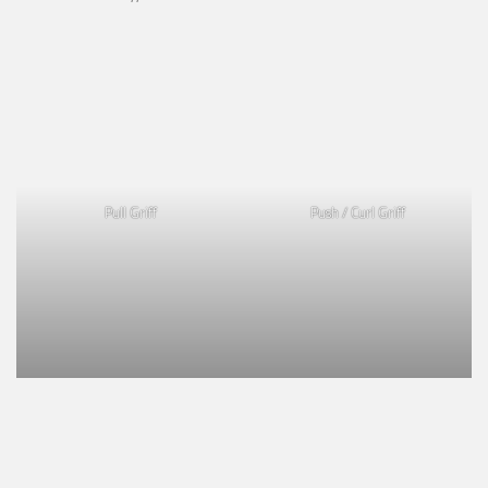
Pull Griff
Push / Curl Griff